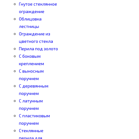
Гнутое стеклянное
ограждение
Облицовка
лестницы
Ограждение из
цветного стекла
Перила под золото
С боковым
креплением
С выносным
поручнем
С деревянным
поручнем
С латунным
поручнем
С пластиковым
поручнем
Стеклянные
перила для