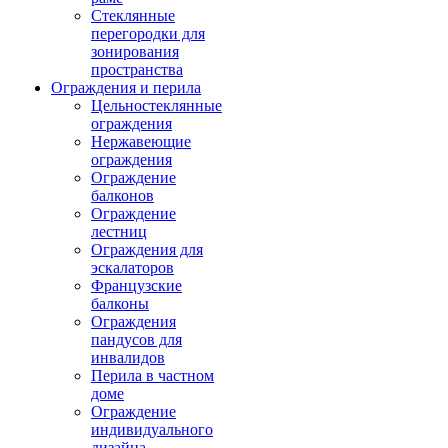
Стеклянные
перегородки для
зонирования
пространства
Ограждения и перила
Цельностеклянные
ограждения
Нержавеющие
ограждения
Ограждение
балконов
Ограждение
лестниц
Ограждения для
эскалаторов
Французские
балконы
Ограждения
пандусов для
инвалидов
Перила в частном
доме
Ограждение
индивидуального
дизайна