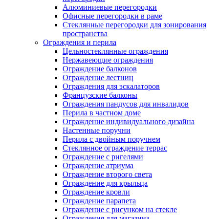
Алюминиевые перегородки
Офисные перегородки в раме
Стеклянные перегородки для зонирования
пространства
Ограждения и перила
Цельностеклянные ограждения
Нержавеющие ограждения
Ограждение балконов
Ограждение лестниц
Ограждения для эскалаторов
Французские балконы
Ограждения пандусов для инвалидов
Перила в частном доме
Ограждение индивидуального дизайна
Настенные поручни
Перила с двойным поручнем
Стеклянное ограждение террас
Ограждение с ригелями
Ограждение атриума
Ограждение второго света
Ограждение для крыльца
Ограждение кровли
Ограждение парапета
Ограждение с рисунком на стекле
Ограждения для магазина