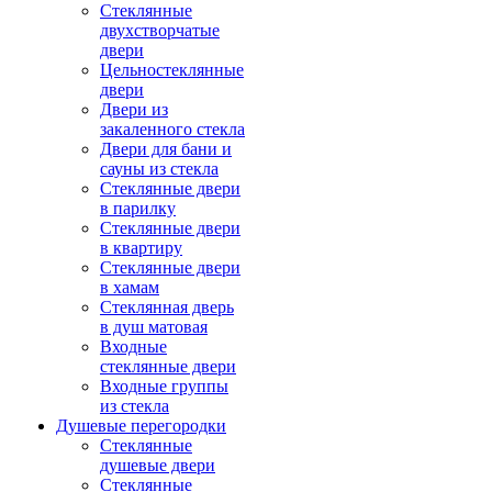
Стеклянные
двухстворчатые
двери
Цельностеклянные
двери
Двери из
закаленного стекла
Двери для бани и
сауны из стекла
Стеклянные двери
в парилку
Стеклянные двери
в квартиру
Стеклянные двери
в хамам
Стеклянная дверь
в душ матовая
Входные
стеклянные двери
Входные группы
из стекла
Душевые перегородки
Стеклянные
душевые двери
Стеклянные