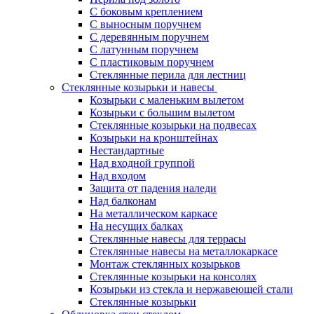
С боковым креплением
С выносным поручнем
С деревянным поручнем
С латунным поручнем
С пластиковым поручнем
Стеклянные перила для лестниц
Стеклянные козырьки и навесы
Козырьки с маленьким вылетом
Козырьки с большим вылетом
Стеклянные козырьки на подвесах
Козырьки на кронштейнах
Нестандартные
Над входной группой
Над входом
Защита от падения наледи
Над балконам
На металлическом каркасе
На несущих балках
Стеклянные навесы для террасы
Стеклянные навесы на металлокаркасе
Монтаж стеклянных козырьков
Стеклянные козырьки на консолях
Козырьки из стекла и нержавеющей стали
Стеклянные козырьки