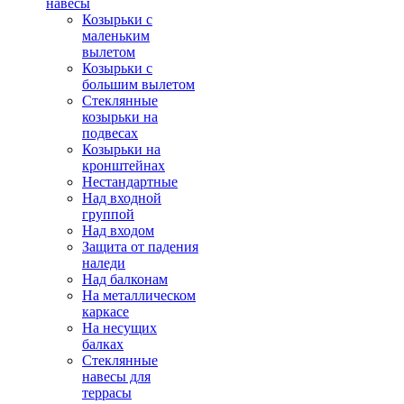
навесы
Козырьки с
маленьким
вылетом
Козырьки с
большим вылетом
Стеклянные
козырьки на
подвесах
Козырьки на
кронштейнах
Нестандартные
Над входной
группой
Над входом
Защита от падения
наледи
Над балконам
На металлическом
каркасе
На несущих
балках
Стеклянные
навесы для
террасы