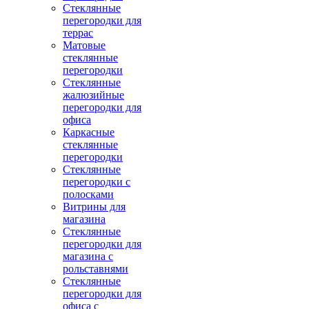
Стеклянные
перегородки для
террас
Матовые
стеклянные
перегородки
Стеклянные
жалюзийные
перегородки для
офиса
Каркасные
стеклянные
перегородки
Стеклянные
перегородки с
полосками
Витрины для
магазина
Стеклянные
перегородки для
магазина с
рольставнями
Стеклянные
перегородки для
офиса с