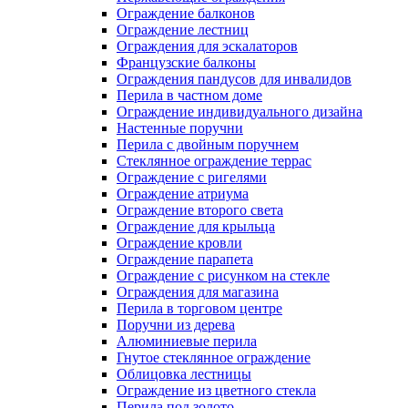
Ограждение балконов
Ограждение лестниц
Ограждения для эскалаторов
Французские балконы
Ограждения пандусов для инвалидов
Перила в частном доме
Ограждение индивидуального дизайна
Настенные поручни
Перила с двойным поручнем
Стеклянное ограждение террас
Ограждение с ригелями
Ограждение атриума
Ограждение второго света
Ограждение для крыльца
Ограждение кровли
Ограждение парапета
Ограждение с рисунком на стекле
Ограждения для магазина
Перила в торговом центре
Поручни из дерева
Алюминиевые перила
Гнутое стеклянное ограждение
Облицовка лестницы
Ограждение из цветного стекла
Перила под золото