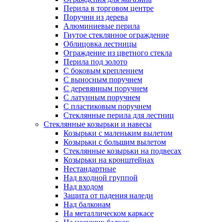
Перила в торговом центре
Поручни из дерева
Алюминиевые перила
Гнутое стеклянное ограждение
Облицовка лестницы
Ограждение из цветного стекла
Перила под золото
С боковым креплением
С выносным поручнем
С деревянным поручнем
С латунным поручнем
С пластиковым поручнем
Стеклянные перила для лестниц
Стеклянные козырьки и навесы
Козырьки с маленьким вылетом
Козырьки с большим вылетом
Стеклянные козырьки на подвесах
Козырьки на кронштейнах
Нестандартные
Над входной группой
Над входом
Защита от падения наледи
Над балконам
На металлическом каркасе