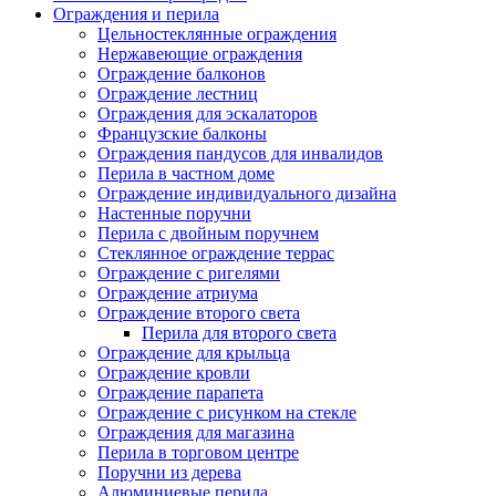
Ограждения и перила
Цельностеклянные ограждения
Нержавеющие ограждения
Ограждение балконов
Ограждение лестниц
Ограждения для эскалаторов
Французские балконы
Ограждения пандусов для инвалидов
Перила в частном доме
Ограждение индивидуального дизайна
Настенные поручни
Перила с двойным поручнем
Стеклянное ограждение террас
Ограждение с ригелями
Ограждение атриума
Ограждение второго света
Перила для второго света
Ограждение для крыльца
Ограждение кровли
Ограждение парапета
Ограждение с рисунком на стекле
Ограждения для магазина
Перила в торговом центре
Поручни из дерева
Алюминиевые перила