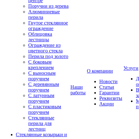
центре
Поручни из дерева
Алюминиевые
перила
Гнутое стеклянное
ограждение
Облицовка
лестницы
Ограждение из
цветного стекла
Перила под золото
С боковым
креплением
Услуги
О компании
С выносным
поручнем
Д
Новости
С деревянным
о
Наши
Статьи
поручнем
В
работы
Гарантии
С латунным
з
Реквизиты
поручнем
М
Акции
С пластиковым
п
поручнем
Стеклянные
перила для
лестниц
Стеклянные козырьки и