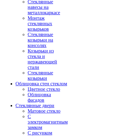
Стеклянные
навесы на
металлокаркасе
Монтаж
стеклянных
козырьков
Стеклянные
козырьки на
консолях
Козырьки из
стекла и
нержавеющей
стали
Стеклянные
козырьки
Облицовка стен стеклом
Цветное стекло
Облицовка
фасадов
Стеклянные двери
Матовое стекло
С
электромагнитным
замком
С рисунком