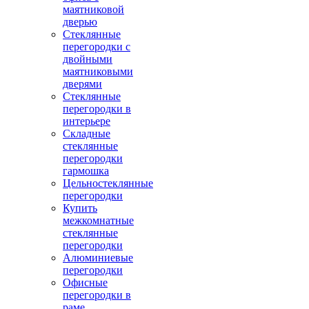
маятниковой
дверью
Стеклянные
перегородки с
двойными
маятниковыми
дверями
Стеклянные
перегородки в
интерьере
Складные
стеклянные
перегородки
гармошка
Цельностеклянные
перегородки
Купить
межкомнатные
стеклянные
перегородки
Алюминиевые
перегородки
Офисные
перегородки в
раме