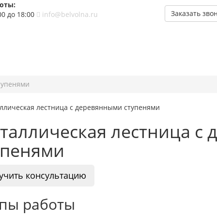
оты:
Заказать зво
00 до 18:00
info@belvolna.ru
тупенями
таллическая лестница с
упенями
учить консультацию
пы работы