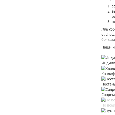
с
в
р
п
При соо
вид, до
больши
Наши и
Индиви
Квалиф
Нестан
Соврем
По всей