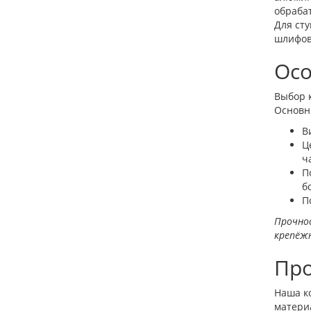
обраба
Для сту
шлифов
Осо
Выбор 
Основн
В
Ц
ч
П
б
П
Прочнос
крепёжн
Про
Наша к
матери