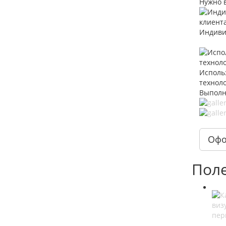
Нужно 
Индиви
Исполь
технол
Выполн
Офо
Поле