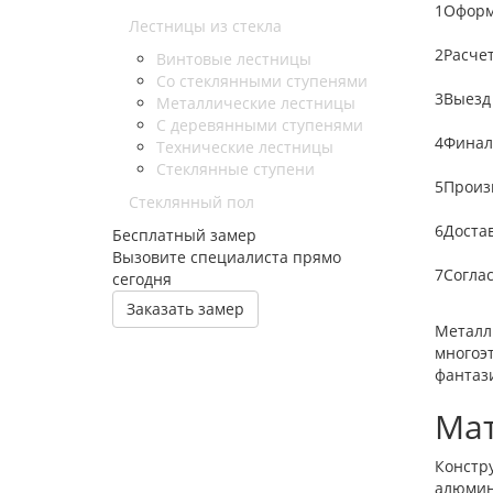
1
Оформ
Лестницы из стекла
2
Расче
Винтовые лестницы
Со стеклянными ступенями
3
Выезд
Металлические лестницы
С деревянными ступенями
4
Финал
Технические лестницы
Стеклянные ступени
5
Произ
Стеклянный пол
6
Доста
Бесплатный замер
Вызовите специалиста прямо
7
Согла
сегодня
Заказать замер
Металл
многоэ
фантази
Мат
Констр
алюмини