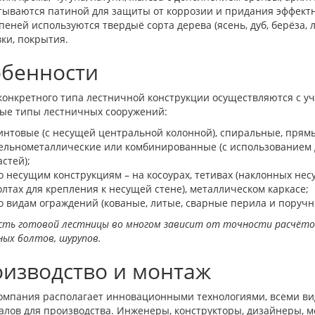
тываются патиной для защиты от коррозии и придания эффектн
пеней используются твердыё сорта дерева (ясень, дуб, берёза, 
ки, покрытия.
бенности
конкретного типа лестничной конструкции осуществляются с уч
ые типы лестничных сооружений:
интовые (с несущей центральной колонной), спиральные, прям
ельнометаллические или комбинированные (с использованием 
астей);
о несущим конструкциям – на косоурах, тетивах (наклонных несу
олтах для крепления к несущей стене), металлическом каркасе;
о видам ограждений (кованые, литые, сварные перила и поручн
ть готовой лестницы во многом зависит от точности расчётов,
ых болтов, шурупов.
изводство и монтаж
омпания располагает инновационными технологиями, всеми вида
алов для производства. Инженеры, конструкторы, дизайнеры, 