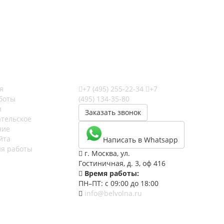
я
+7 (495) 255-22-34
+7
боты
(495) 134-35-80
ы
Заказать звонок
ательское
ние
йта
Написать в Whatsapp
ия работы
г. Москва, ул.
Гостиничная, д. 3, оф 416
Время работы:
ПН–ПТ: с 09:00 до 18:00
info@belvolna.ru