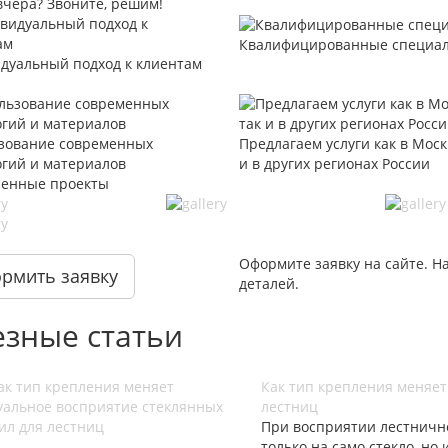
вчера? Звоните, решим!
Квалифицированные специа
дуальный подход к клиентам
зование современных
Предлагаем услуги как в Моск
огий и материалов
и в других регионах России
енные проекты
Оформите заявку на сайте. Н
рмить заявку
деталей.
зные статьи
Как тип крепления меняет
лестниц
При восприятии лестничн
только на само стекло, но 