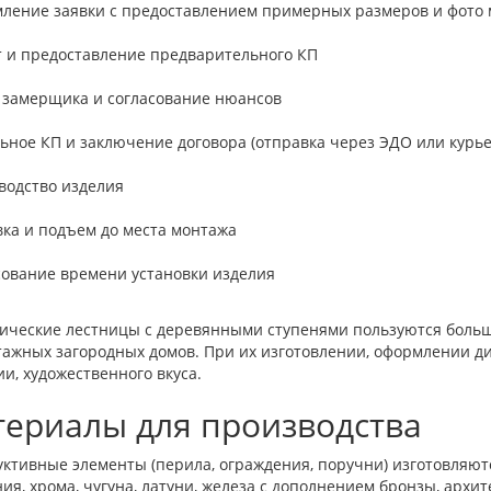
ление заявки с предоставлением примерных размеров и фото 
т и предоставление предварительного КП
 замерщика и согласование нюансов
ьное КП и заключение договора (отправка через ЭДО или курь
водство изделия
вка и подъем до места монтажа
сование времени установки изделия
ические лестницы с деревянными ступенями пользуются боль
тажных загородных домов. При их изготовлении, оформлении д
и, художественного вкуса.
ериалы для производства
уктивные элементы (перила, ограждения, поручни) изготовляю
я, хрома, чугуна, латуни, железа с дополнением бронзы, архит