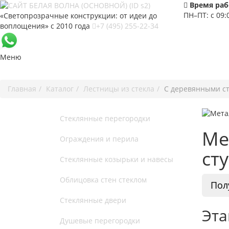
Время раб
ПН–ПТ: с 09:
«Светопрозрачные конструкции: от идеи до
воплощения» с 2010 года
+7 (495) 255-22-34
Меню
Главная
Каталог
Лестницы из стекла
С деревянными с
Cтеклянные перегородки
Ме
Ограждения и перила
ст
Стеклянные козырьки и навесы
Облицовка стен стеклом
Пол
Стеклянные двери
Эта
Душевые перегородки