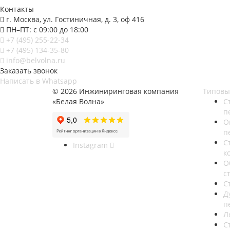
Контакты
г. Москва, ул. Гостиничная, д. 3, оф 416
ПН–ПТ: с 09:00 до 18:00
+7 (495) 255-22-34
+7 (495) 134-35-80
info@belvolna.ru
Заказать звонок
Написать в Whatsapp
© 2026 Инжиниринговая компания
Типовы
«Белая Волна»
C
п
О
п
С
Instagram
к
О
с
С
Д
п
Л
С