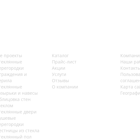
е проекты
Каталог
Компани
теклянные
Прайс-лист
Наши ра
ерегородки
Акции
Контакт
граждения и
Услуги
Пользов
ерила
Отзывы
соглаше
теклянные
О компании
Карта са
озырьки и навесы
Географ
блицовка стен
теклом
теклянные двери
ушевые
ерегородки
естницы из стекла
теклянный пол