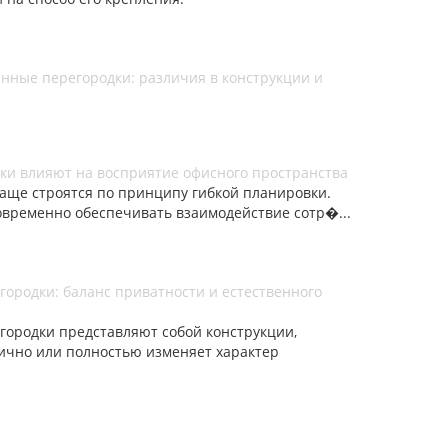
нные перегородки: различия в конструкции и
е
ки влияют на восприятие офисного пространства
аще строятся по принципу гибкой планировки.
временно обеспечивать взаимодействие сотр�...
ородки: баланс приватности и естественного
городки представляют собой конструкции,
ично или полностью изменяет характер