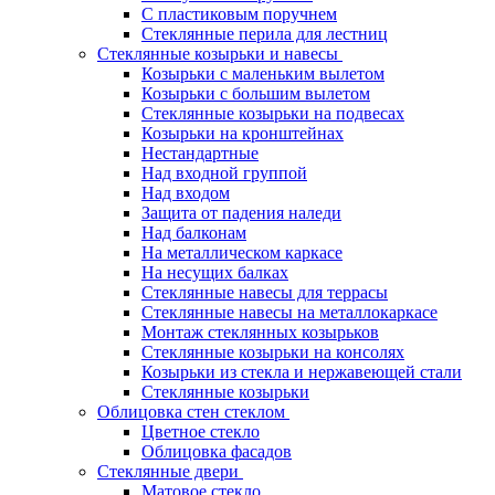
С пластиковым поручнем
Стеклянные перила для лестниц
Стеклянные козырьки и навесы
Козырьки с маленьким вылетом
Козырьки с большим вылетом
Стеклянные козырьки на подвесах
Козырьки на кронштейнах
Нестандартные
Над входной группой
Над входом
Защита от падения наледи
Над балконам
На металлическом каркасе
На несущих балках
Стеклянные навесы для террасы
Стеклянные навесы на металлокаркасе
Монтаж стеклянных козырьков
Стеклянные козырьки на консолях
Козырьки из стекла и нержавеющей стали
Стеклянные козырьки
Облицовка стен стеклом
Цветное стекло
Облицовка фасадов
Стеклянные двери
Матовое стекло