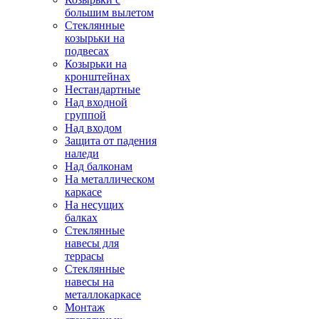
большим вылетом
Стеклянные
козырьки на
подвесах
Козырьки на
кронштейнах
Нестандартные
Над входной
группой
Над входом
Защита от падения
наледи
Над балконам
На металлическом
каркасе
На несущих
балках
Стеклянные
навесы для
террасы
Стеклянные
навесы на
металлокаркасе
Монтаж