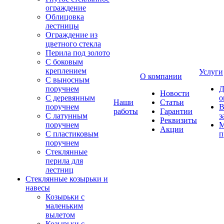
ограждение
Облицовка
лестницы
Ограждение из
цветного стекла
Перила под золото
С боковым
креплением
Услуги
О компании
С выносным
поручнем
Д
Новости
С деревянным
о
Наши
Статьи
поручнем
В
работы
Гарантии
С латунным
з
Реквизиты
поручнем
М
Акции
С пластиковым
п
поручнем
Стеклянные
перила для
лестниц
Стеклянные козырьки и
навесы
Козырьки с
маленьким
вылетом
Козырьки с