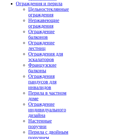
Ограждения и перила
Цельностеклянные
ограждения
Нержавеющие
ограждения
Ограждение
балконов
Ограждение
лестниц
Ограждения для
эскалаторов
Французские
балконы
Ограждения
пандусов для
инвалидов
Перила в частном
доме
Ограждение
индивидуального
дизайна
Настенные
поручни
Перила с двойным
поручнем