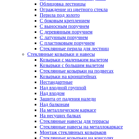
Облицовка лестницы
Ограждение из цветного стекла
Перила под золото
С боковым креплением
С выносным поручнем
С деревянным поручнем
С латунным поручнем
С пластиковым поручнем
Стеклянные перила для лестниц
Стеклянные козырьки и навесы
Козырьки с маленьким вылетом
Козырьки с большим вылетом
Стеклянные козырьки на подвесах
Козырьки на кронштейнах
Нестандартные
Над входной группой
Над входом
Защита от падения наледи
Над балконам
На металлическом каркасе
На несущих балках
Стеклянные навесы для террасы
Стеклянные навесы на металлокаркасе
Монтаж стеклянных козырьков
Стеклянные козырьки на консолях