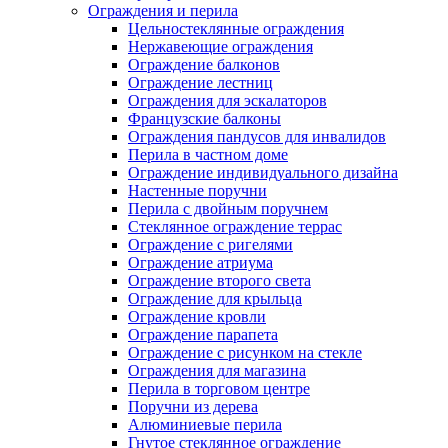
Ограждения и перила
Цельностеклянные ограждения
Нержавеющие ограждения
Ограждение балконов
Ограждение лестниц
Ограждения для эскалаторов
Французские балконы
Ограждения пандусов для инвалидов
Перила в частном доме
Ограждение индивидуального дизайна
Настенные поручни
Перила с двойным поручнем
Стеклянное ограждение террас
Ограждение с ригелями
Ограждение атриума
Ограждение второго света
Ограждение для крыльца
Ограждение кровли
Ограждение парапета
Ограждение с рисунком на стекле
Ограждения для магазина
Перила в торговом центре
Поручни из дерева
Алюминиевые перила
Гнутое стеклянное ограждение