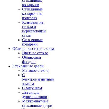
стеклянных
козырьков
Стеклянные
козырьки на
консолях
Козырьки из
стекла и
нержавеющей
стали
Стеклянные
козырьки
Облицовка стен стеклом
Цветное стекло
Облицовка
фасадов
Стеклянные двери
Матовое стекло
С
электромагнитным
замком
С рисунком
Двери для
душевой ниши
Межкомнатные
стеклянные двери