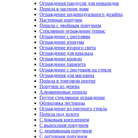
Ограждения пандусов для инвалидов
Перила в частном доме
Ограждение индивидуального дизайна
Настенные поручни
Перила с двойным поручнем
Стеклянное ограждение террас
Ограждение с ригелями
Ограждение атриума
Ограждение второго света
Ограждение для крыльца
Ограждение кровли
Ограждение парапета
Ограждение с рисунком на стекле
Ограждения для магазина
Перила в торговом центре
Поручни из дерева
Алюминиевые перила
Гнутое стеклянное ограждение
Облицовка лестницы
Ограждение из цветного стекла
Перила под золото
С боковым креплением
С выносным поручнем
С деревянным поручнем
С латунным поручнем