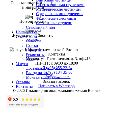
Винтовые лестницы
Современные технологии
Со стеклянными ступенями
и материалы
Металлические лестницы
С деревянными ступенями
Технические лестницы
По всей России
Стеклянные ступени
Стеклянный пол
Наши работы
Нужно вчера? Звоните,
О компании
решим!
Новости
Статьи
Мы работаем по всей России
Гарантии
Контакты
Реквизиты
г. Москва, ул. Гостиничная, д. 3, оф 416
Акции
ПН–ПТ: с 09:00 до 18:00
Услуги
+7 (495) 255-22-34
Доставка и оплата
+7 (495) 134-35-80
Выезд на замер
info@belvolna.ru
Монтаж продукции
Заказать звонок
Отзывы
Написать в Whatsapp
Контакты
© 2026 Инжиниринговая компания «Белая Волна»
Найти
Каталог