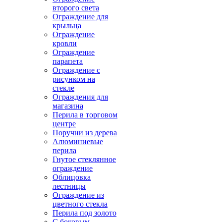
второго света
Ограждение для
крыльца
Ограждение
кровли
Ограждение
парапета
Ограждение с
рисунком на
стекле
Ограждения для
магазина
Перила в торговом
центре
Поручни из дерева
Алюминиевые
перила
Гнутое стеклянное
ограждение
Облицовка
лестницы
Ограждение из
цветного стекла
Перила под золото
С боковым