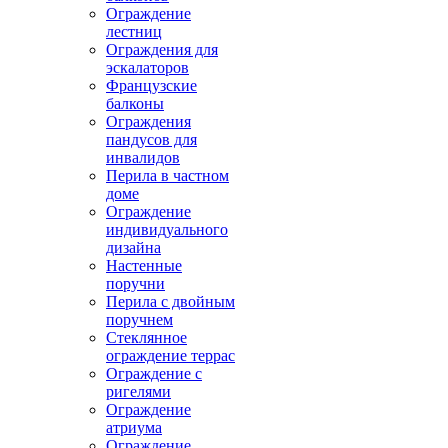
Ограждение
лестниц
Ограждения для
эскалаторов
Французские
балконы
Ограждения
пандусов для
инвалидов
Перила в частном
доме
Ограждение
индивидуального
дизайна
Настенные
поручни
Перила с двойным
поручнем
Стеклянное
ограждение террас
Ограждение с
ригелями
Ограждение
атриума
Ограждение