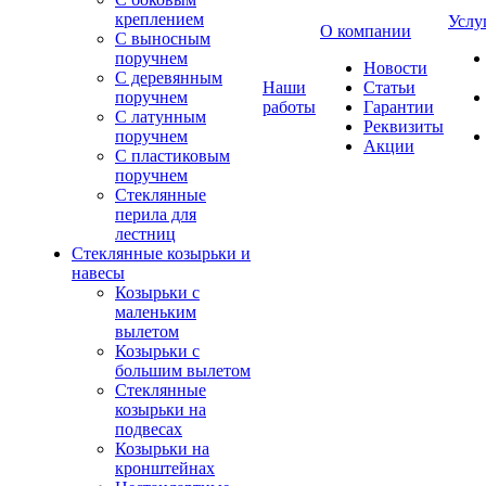
креплением
Услу
О компании
С выносным
поручнем
Новости
С деревянным
Наши
Статьи
поручнем
работы
Гарантии
С латунным
Реквизиты
поручнем
Акции
С пластиковым
поручнем
Стеклянные
перила для
лестниц
Стеклянные козырьки и
навесы
Козырьки с
маленьким
вылетом
Козырьки с
большим вылетом
Стеклянные
козырьки на
подвесах
Козырьки на
кронштейнах