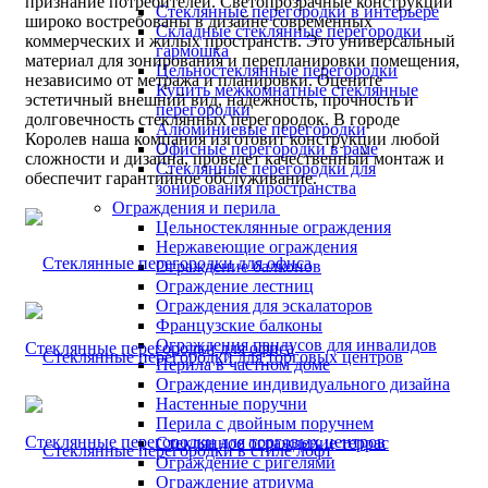
признание потребителей. Светопрозрачные конструкции
Стеклянные перегородки в интерьере
широко востребованы в дизайне современных
Складные стеклянные перегородки
коммерческих и жилых пространств. Это универсальный
гармошка
материал для зонирования и перепланировки помещения,
Цельностеклянные перегородки
независимо от метража и планировки. Оцените
Купить межкомнатные стеклянные
эстетичный внешний вид, надежность, прочность и
перегородки
долговечность стеклянных перегородок. В городе
Алюминиевые перегородки
Королев наша компания изготовит конструкции любой
Офисные перегородки в раме
сложности и дизайна, проведет качественный монтаж и
Стеклянные перегородки для
обеспечит гарантийное обслуживание.
зонирования пространства
Ограждения и перила
Цельностеклянные ограждения
Нержавеющие ограждения
Ограждение балконов
Ограждение лестниц
Ограждения для эскалаторов
Французские балконы
Ограждения пандусов для инвалидов
Стеклянные перегородки для офиса
Перила в частном доме
Ограждение индивидуального дизайна
Настенные поручни
Перила с двойным поручнем
Стеклянные перегородки для торговых центров
Стеклянное ограждение террас
Ограждение с ригелями
Ограждение атриума