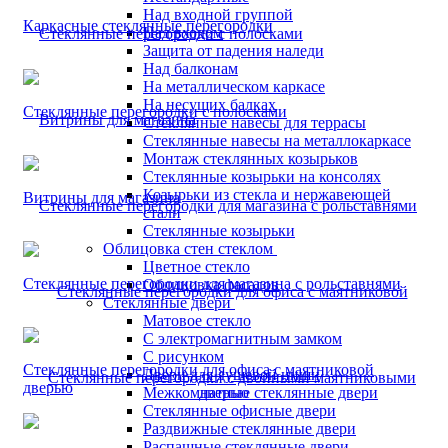
Над входной группой
Каркасные стеклянные перегородки
Над входом
Защита от падения наледи
Над балконам
На металлическом каркасе
На несущих балках
Стеклянные перегородки с полосками
Стеклянные навесы для террасы
Стеклянные навесы на металлокаркасе
Монтаж стеклянных козырьков
Стеклянные козырьки на консолях
Козырьки из стекла и нержавеющей
Витрины для магазина
стали
Стеклянные козырьки
Облицовка стен стеклом
Цветное стекло
Стеклянные перегородки для магазина с рольставнями
Облицовка фасадов
Стеклянные двери
Матовое стекло
С электромагнитным замком
С рисунком
Стеклянные перегородки для офиса с маятниковой
Двери для душевой ниши
дверью
Межкомнатные стеклянные двери
Стеклянные офисные двери
Раздвижные стеклянные двери
Распашные стеклянные двери