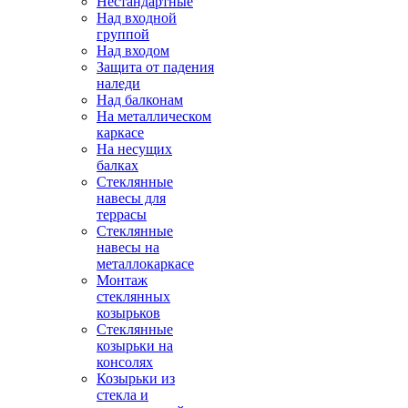
Нестандартные
Над входной
группой
Над входом
Защита от падения
наледи
Над балконам
На металлическом
каркасе
На несущих
балках
Стеклянные
навесы для
террасы
Стеклянные
навесы на
металлокаркасе
Монтаж
стеклянных
козырьков
Стеклянные
козырьки на
консолях
Козырьки из
стекла и