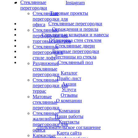
Cтеклянные
Instagram
перегородки
Типовые проекты
Стеклянные
перегородки для
Cтеклянные перегородки
офиса
Ограждения и перила
Стеклянные
Стеклянные козырьки и навесы
перегородки для
Облицовка стен стеклом
торговых центров
Стеклянные двери
Стеклянные
Душевые перегородки
перегородки в
Лестницы из стекла
стиле лофт
Стеклянный пол
Раздвижные
стеклянные
Каталог
перегородки
Прайс-лист
Стеклянные
Акции
перегородки для
Услуги
террас
Отзывы
Матовые
О компании
стеклянные
перегородки
Компания
Стеклянные
Наши работы
жалюзийные
Контакты
перегородки для
Пользовательское соглашение
офиса
Карта сайта
Каркасные