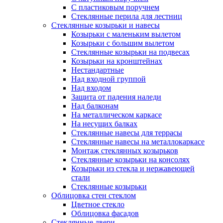
С пластиковым поручнем
Стеклянные перила для лестниц
Стеклянные козырьки и навесы
Козырьки с маленьким вылетом
Козырьки с большим вылетом
Стеклянные козырьки на подвесах
Козырьки на кронштейнах
Нестандартные
Над входной группой
Над входом
Защита от падения наледи
Над балконам
На металлическом каркасе
На несущих балках
Стеклянные навесы для террасы
Стеклянные навесы на металлокаркасе
Монтаж стеклянных козырьков
Стеклянные козырьки на консолях
Козырьки из стекла и нержавеющей
стали
Стеклянные козырьки
Облицовка стен стеклом
Цветное стекло
Облицовка фасадов
Стеклянные двери