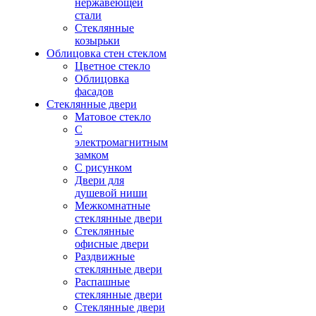
нержавеющей
стали
Стеклянные
козырьки
Облицовка стен стеклом
Цветное стекло
Облицовка
фасадов
Стеклянные двери
Матовое стекло
С
электромагнитным
замком
С рисунком
Двери для
душевой ниши
Межкомнатные
стеклянные двери
Стеклянные
офисные двери
Раздвижные
стеклянные двери
Распашные
стеклянные двери
Стеклянные двери