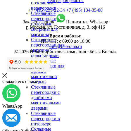
География работы
стеклянные
перегородки
+7 (495) 255-22-34
+7 (495) 134-35-80
Стеклянные
перегородки с
Заказать звонок
Написать в Whatsapp
полосками
г. Москва, ул. Гостиничная, д. 3, оф 416
Витрины для
магазина
Время работы:
Стеклянные
ПН–ПТ: с 09:00 до 18:00
перегородки для
info@belvolna.ru
магазина с
© 2026 Инжиниринговая компания «Белая Волна»
рольставнями
Стеклянные
перегородки для
офиса с
маятниковой
Свяжитесь с нами
дверью
Стеклянные
перегородки с
двойными
маятниковыми
WhatsApp
дверями
Стеклянные
перегородки в
интерьере
Складные
Обратный звонок