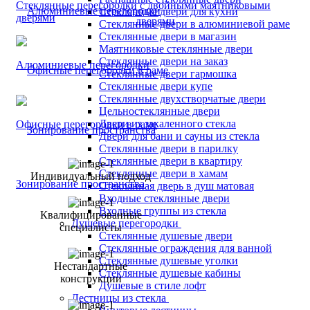
Стеклянные перегородки с двойными маятниковыми
Стеклянные двери для кухни
дверями
Стеклянные двери в алюминиевой раме
Стеклянные двери в магазин
Маятниковые стеклянные двери
Стеклянные двери на заказ
Алюминиевые перегородки
Стеклянные двери гармошка
Стеклянные двери купе
Стеклянные двухстворчатые двери
Цельностеклянные двери
Двери из закаленного стекла
Офисные перегородки в раме
Двери для бани и сауны из стекла
Стеклянные двери в парилку
Стеклянные двери в квартиру
Стеклянные двери в хамам
Индивидуальный подход
Зонирование пространства
Стеклянная дверь в душ матовая
Входные стеклянные двери
Входные группы из стекла
Квалифицированные
Душевые перегородки
специалисты
Стеклянные душевые двери
Стеклянные ограждения для ванной
Стеклянные душевые уголки
Нестандартные
Стеклянные душевые кабины
конструкции
Душевые в стиле лофт
Лестницы из стекла