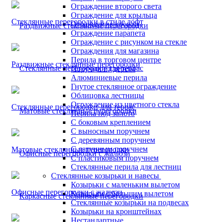
Ограждение второго света
Ограждение для крыльца
Стеклянные перегородки в стиле лофт
Ограждение кровли
Ограждение парапета
Ограждение с рисунком на стекле
Ограждения для магазина
Перила в торговом центре
Раздвижные стеклянные перегородки
Поручни из дерева
Алюминиевые перила
Гнутое стеклянное ограждение
Облицовка лестницы
Ограждение из цветного стекла
Стеклянные перегородки для террас
Перила под золото
С боковым креплением
С выносным поручнем
С деревянным поручнем
С латунным поручнем
Матовые стеклянные перегородки
С пластиковым поручнем
Стеклянные перила для лестниц
Стеклянные козырьки и навесы
Козырьки с маленьким вылетом
Офисные перегородки с жалюзи
Козырьки с большим вылетом
Стеклянные козырьки на подвесах
Козырьки на кронштейнах
Нестандартные