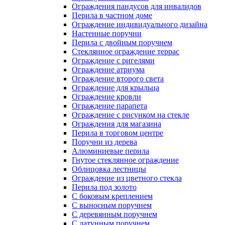
Ограждения пандусов для инвалидов
Перила в частном доме
Ограждение индивидуального дизайна
Настенные поручни
Перила с двойным поручнем
Стеклянное ограждение террас
Ограждение с ригелями
Ограждение атриума
Ограждение второго света
Ограждение для крыльца
Ограждение кровли
Ограждение парапета
Ограждение с рисунком на стекле
Ограждения для магазина
Перила в торговом центре
Поручни из дерева
Алюминиевые перила
Гнутое стеклянное ограждение
Облицовка лестницы
Ограждение из цветного стекла
Перила под золото
С боковым креплением
С выносным поручнем
С деревянным поручнем
С латунным поручнем