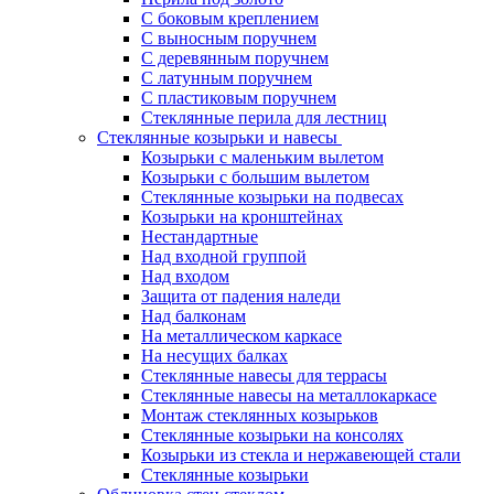
С боковым креплением
С выносным поручнем
С деревянным поручнем
С латунным поручнем
С пластиковым поручнем
Стеклянные перила для лестниц
Стеклянные козырьки и навесы
Козырьки с маленьким вылетом
Козырьки с большим вылетом
Стеклянные козырьки на подвесах
Козырьки на кронштейнах
Нестандартные
Над входной группой
Над входом
Защита от падения наледи
Над балконам
На металлическом каркасе
На несущих балках
Стеклянные навесы для террасы
Стеклянные навесы на металлокаркасе
Монтаж стеклянных козырьков
Стеклянные козырьки на консолях
Козырьки из стекла и нержавеющей стали
Стеклянные козырьки