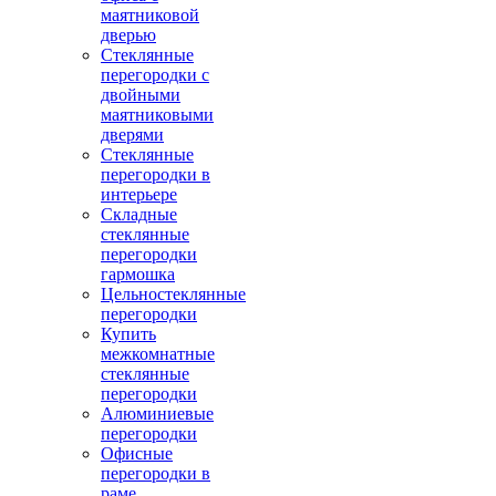
маятниковой
дверью
Стеклянные
перегородки с
двойными
маятниковыми
дверями
Стеклянные
перегородки в
интерьере
Складные
стеклянные
перегородки
гармошка
Цельностеклянные
перегородки
Купить
межкомнатные
стеклянные
перегородки
Алюминиевые
перегородки
Офисные
перегородки в
раме