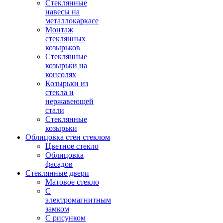
Стеклянные
навесы на
металлокаркасе
Монтаж
стеклянных
козырьков
Стеклянные
козырьки на
консолях
Козырьки из
стекла и
нержавеющей
стали
Стеклянные
козырьки
Облицовка стен стеклом
Цветное стекло
Облицовка
фасадов
Стеклянные двери
Матовое стекло
С
электромагнитным
замком
С рисунком