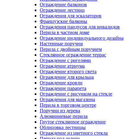
Ограждение балконов
Ограждение лестниц
Ограждения для эскалаторов
Французские балконы
Ограждения пандусов для инвалидов
Перила в частном доме
Ограждение индивидуального дизайна
Настенные поручни
Перила с двойным поручнем
Стеклянное ограждение террас
Ограждение с ригелями
Ограждение атриума
Ограждение второго света
Ограждение для крыльца
Ограждение кровли
Ограждение парапета
Ограждение с рисунком на стекле
Ограждения для магазина
Перила в торговом центре
Поручни из дерева
Алюминиевые перила
Гнутое стеклянное ограждение
Облицовка лестницы
Ограждение из цветного стекла
Перила под золото