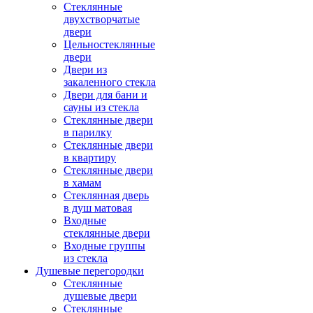
Стеклянные
двухстворчатые
двери
Цельностеклянные
двери
Двери из
закаленного стекла
Двери для бани и
сауны из стекла
Стеклянные двери
в парилку
Стеклянные двери
в квартиру
Стеклянные двери
в хамам
Стеклянная дверь
в душ матовая
Входные
стеклянные двери
Входные группы
из стекла
Душевые перегородки
Стеклянные
душевые двери
Стеклянные