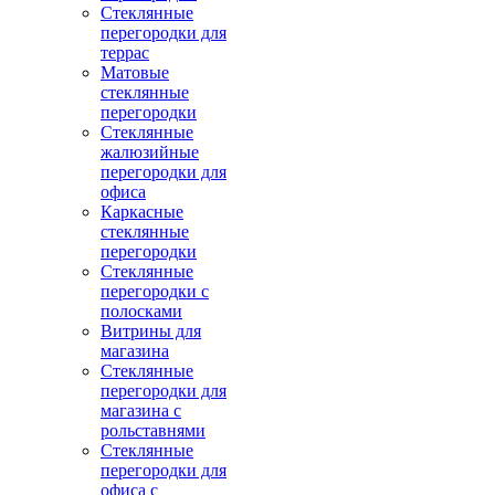
Стеклянные
перегородки для
террас
Матовые
стеклянные
перегородки
Стеклянные
жалюзийные
перегородки для
офиса
Каркасные
стеклянные
перегородки
Стеклянные
перегородки с
полосками
Витрины для
магазина
Стеклянные
перегородки для
магазина с
рольставнями
Стеклянные
перегородки для
офиса с