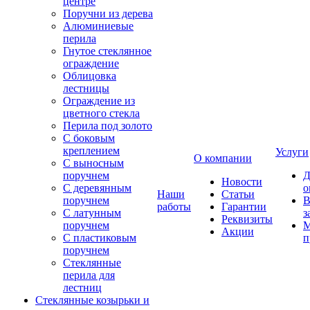
центре
Поручни из дерева
Алюминиевые
перила
Гнутое стеклянное
ограждение
Облицовка
лестницы
Ограждение из
цветного стекла
Перила под золото
С боковым
креплением
Услуги
О компании
С выносным
поручнем
Д
Новости
С деревянным
о
Наши
Статьи
поручнем
В
работы
Гарантии
С латунным
з
Реквизиты
поручнем
М
Акции
С пластиковым
п
поручнем
Стеклянные
перила для
лестниц
Стеклянные козырьки и