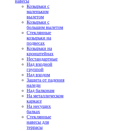
навесы
Козырьки с
маленьким
вылетом
Козырьки с
большим вылетом
Стеклянные
козырьки на
подвесах
Козырьки на
кронштейнах
Нестандартные
Над входной
группой
Над входом
Защита от падения
наледи
Над балконам
На металлическом
каркасе
На несущих
балках
Стеклянные
навесы для
террасы