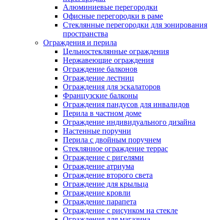
Алюминиевые перегородки
Офисные перегородки в раме
Стеклянные перегородки для зонирования
пространства
Ограждения и перила
Цельностеклянные ограждения
Нержавеющие ограждения
Ограждение балконов
Ограждение лестниц
Ограждения для эскалаторов
Французские балконы
Ограждения пандусов для инвалидов
Перила в частном доме
Ограждение индивидуального дизайна
Настенные поручни
Перила с двойным поручнем
Стеклянное ограждение террас
Ограждение с ригелями
Ограждение атриума
Ограждение второго света
Ограждение для крыльца
Ограждение кровли
Ограждение парапета
Ограждение с рисунком на стекле
Ограждения для магазина