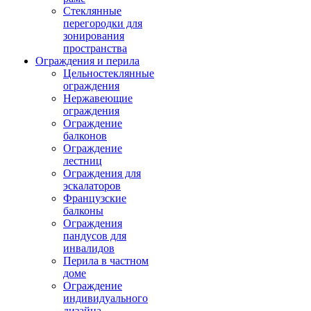
Стеклянные
перегородки для
зонирования
пространства
Ограждения и перила
Цельностеклянные
ограждения
Нержавеющие
ограждения
Ограждение
балконов
Ограждение
лестниц
Ограждения для
эскалаторов
Французские
балконы
Ограждения
пандусов для
инвалидов
Перила в частном
доме
Ограждение
индивидуального
дизайна