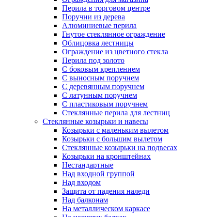
Перила в торговом центре
Поручни из дерева
Алюминиевые перила
Гнутое стеклянное ограждение
Облицовка лестницы
Ограждение из цветного стекла
Перила под золото
С боковым креплением
С выносным поручнем
С деревянным поручнем
С латунным поручнем
С пластиковым поручнем
Стеклянные перила для лестниц
Стеклянные козырьки и навесы
Козырьки с маленьким вылетом
Козырьки с большим вылетом
Стеклянные козырьки на подвесах
Козырьки на кронштейнах
Нестандартные
Над входной группой
Над входом
Защита от падения наледи
Над балконам
На металлическом каркасе