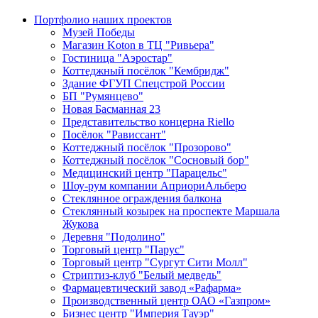
Портфолио наших проектов
Музей Победы
Магазин Koton в ТЦ "Ривьера"
Гостиница "Аэростар"
Коттеджный посёлок "Кембридж"
Здание ФГУП Спецстрой России
БП "Румянцево"
Новая Басманная 23
Представительство концерна Riello
Посёлок "Рависсант"
Коттеджный посёлок "Прозорово"
Коттеджный посёлок "Сосновый бор"
Медицинский центр "Парацельс"
Шоу-рум компании АприориАльберо
Стеклянное ограждения балкона
Стеклянный козырек на проспекте Маршала
Жукова
Деревня "Подолино"
Торговый центр "Парус"
Торговый центр "Сургут Сити Молл"
Стриптиз-клуб "Белый медведь"
Фармацевтический завод «Рафарма»
Производственный центр ОАО «Газпром»
Бизнес центр "Империя Тауэр"