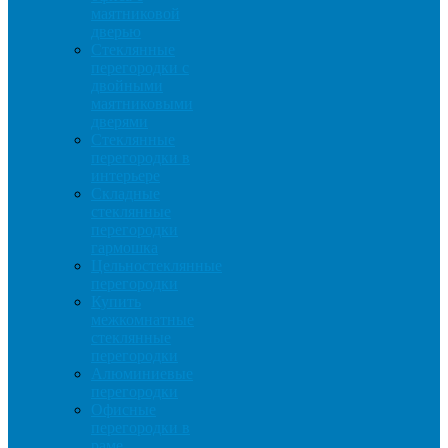
маятниковой
дверью
Стеклянные
перегородки с
двойными
маятниковыми
дверями
Стеклянные
перегородки в
интерьере
Складные
стеклянные
перегородки
гармошка
Цельностеклянные
перегородки
Купить
межкомнатные
стеклянные
перегородки
Алюминиевые
перегородки
Офисные
перегородки в
раме