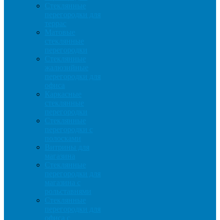
Стеклянные
перегородки для
террас
Матовые
стеклянные
перегородки
Стеклянные
жалюзийные
перегородки для
офиса
Каркасные
стеклянные
перегородки
Стеклянные
перегородки с
полосками
Витрины для
магазина
Стеклянные
перегородки для
магазина с
рольставнями
Стеклянные
перегородки для
офиса с