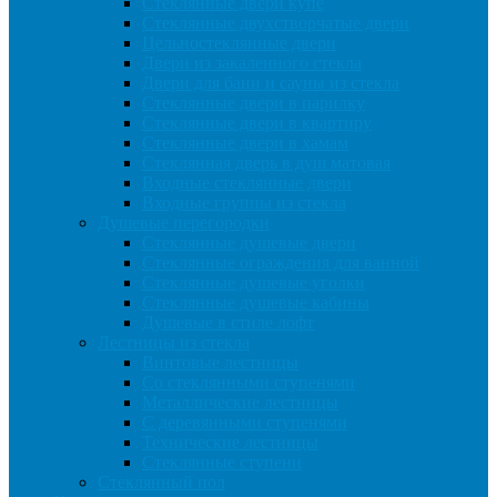
Стеклянные двери купе
Стеклянные двухстворчатые двери
Цельностеклянные двери
Двери из закаленного стекла
Двери для бани и сауны из стекла
Стеклянные двери в парилку
Стеклянные двери в квартиру
Стеклянные двери в хамам
Стеклянная дверь в душ матовая
Входные стеклянные двери
Входные группы из стекла
Душевые перегородки
Стеклянные душевые двери
Стеклянные ограждения для ванной
Стеклянные душевые уголки
Стеклянные душевые кабины
Душевые в стиле лофт
Лестницы из стекла
Винтовые лестницы
Со стеклянными ступенями
Металлические лестницы
С деревянными ступенями
Технические лестницы
Стеклянные ступени
Стеклянный пол