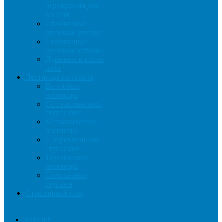
ограждения для
ванной
Стеклянные
душевые уголки
Стеклянные
душевые кабины
Душевые в стиле
лофт
Лестницы из стекла
Винтовые
лестницы
Со стеклянными
ступенями
Металлические
лестницы
С деревянными
ступенями
Технические
лестницы
Стеклянные
ступени
Стеклянный пол
Каталог