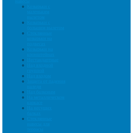
навесы
Козырьки с
маленьким
вылетом
Козырьки с
большим вылетом
Стеклянные
козырьки на
подвесах
Козырьки на
кронштейнах
Нестандартные
Над входной
группой
Над входом
Защита от падения
наледи
Над балконам
На металлическом
каркасе
На несущих
балках
Стеклянные
навесы для
террасы