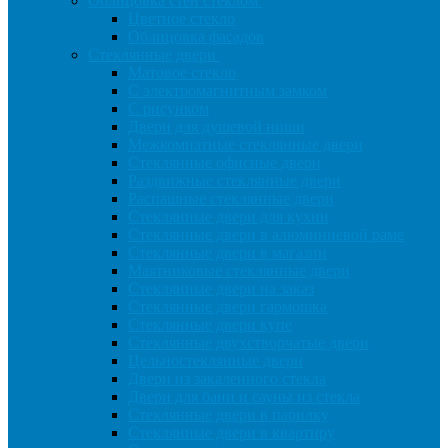
Облицовка стен стеклом
Цветное стекло
Облицовка фасадов
Стеклянные двери
Матовое стекло
С электромагнитным замком
С рисунком
Двери для душевой ниши
Межкомнатные стеклянные двери
Стеклянные офисные двери
Раздвижные стеклянные двери
Распашные стеклянные двери
Стеклянные двери для кухни
Стеклянные двери в алюминиевой раме
Стеклянные двери в магазин
Маятниковые стеклянные двери
Стеклянные двери на заказ
Стеклянные двери гармошка
Стеклянные двери купе
Стеклянные двухстворчатые двери
Цельностеклянные двери
Двери из закаленного стекла
Двери для бани и сауны из стекла
Стеклянные двери в парилку
Стеклянные двери в квартиру