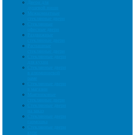
Двери для
душевой ниши
Межкомнатные
стеклянные двери
Стеклянные
офисные двери
Раздвижные
стеклянные двери
Распашные
стеклянные двери
Стеклянные двери
для кухни
Стеклянные двери
в алюминиевой
раме
Стеклянные двери
в магазин
Маятниковые
стеклянные двери
Стеклянные двери
на заказ
Стеклянные двери
гармошка
Стеклянные двери
купе