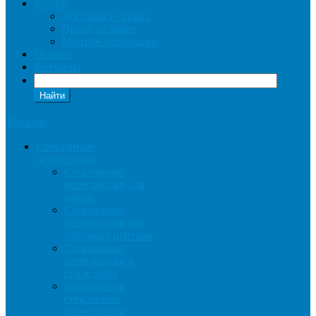
Услуги
Доставка и оплата
Выезд на замер
Монтаж продукции
Отзывы
Контакты
Найти
Каталог
Cтеклянные
перегородки
Стеклянные
перегородки для
офиса
Стеклянные
перегородки для
торговых центров
Стеклянные
перегородки в
стиле лофт
Раздвижные
стеклянные
перегородки