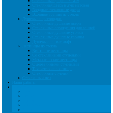
Стеклянные двери в хамам
Стеклянная дверь в душ матовая
Входные стеклянные двери
Входные группы из стекла
Душевые перегородки
Стеклянные душевые двери
Стеклянные ограждения для ванной
Стеклянные душевые уголки
Стеклянные душевые кабины
Душевые в стиле лофт
Лестницы из стекла
Винтовые лестницы
Со стеклянными ступенями
Металлические лестницы
С деревянными ступенями
Технические лестницы
Стеклянные ступени
Стеклянный пол
Наши работы
О компании
Новости
Статьи
Гарантии
Реквизиты
Акции