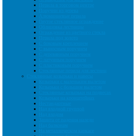
Перила в торговом центре
Поручни из дерева
Алюминиевые перила
Гнутое стеклянное ограждение
Облицовка лестницы
Ограждение из цветного стекла
Перила под золото
С боковым креплением
С выносным поручнем
С деревянным поручнем
С латунным поручнем
С пластиковым поручнем
Стеклянные перила для лестниц
Стеклянные козырьки и навесы
Козырьки с маленьким вылетом
Козырьки с большим вылетом
Стеклянные козырьки на подвесах
Козырьки на кронштейнах
Нестандартные
Над входной группой
Над входом
Защита от падения наледи
Над балконам
На металлическом каркасе