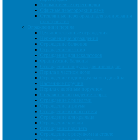
Алюминиевые перегородки
Офисные перегородки в раме
Стеклянные перегородки для зонирования
пространства
Ограждения и перила
Цельностеклянные ограждения
Нержавеющие ограждения
Ограждение балконов
Ограждение лестниц
Ограждения для эскалаторов
Французские балконы
Ограждения пандусов для инвалидов
Перила в частном доме
Ограждение индивидуального дизайна
Настенные поручни
Перила с двойным поручнем
Стеклянное ограждение террас
Ограждение с ригелями
Ограждение атриума
Ограждение второго света
Ограждение для крыльца
Ограждение кровли
Ограждение парапета
Ограждение с рисунком на стекле
Ограждения для магазина