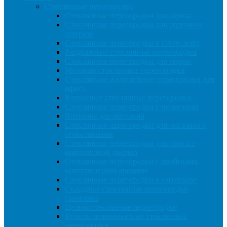
Cтеклянные перегородки
Стеклянные перегородки для офиса
Стеклянные перегородки для торговых
центров
Стеклянные перегородки в стиле лофт
Раздвижные стеклянные перегородки
Стеклянные перегородки для террас
Матовые стеклянные перегородки
Стеклянные жалюзийные перегородки для
офиса
Каркасные стеклянные перегородки
Стеклянные перегородки с полосками
Витрины для магазина
Стеклянные перегородки для магазина с
рольставнями
Стеклянные перегородки для офиса с
маятниковой дверью
Стеклянные перегородки с двойными
маятниковыми дверями
Стеклянные перегородки в интерьере
Складные стеклянные перегородки
гармошка
Цельностеклянные перегородки
Купить межкомнатные стеклянные
перегородки