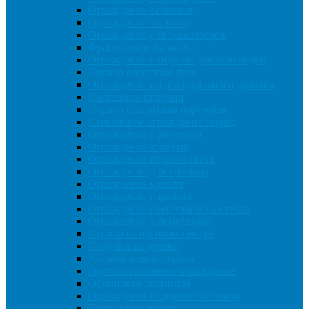
Ограждение балконов
Ограждение лестниц
Ограждения для эскалаторов
Французские балконы
Ограждения пандусов для инвалидов
Перила в частном доме
Ограждение индивидуального дизайна
Настенные поручни
Перила с двойным поручнем
Стеклянное ограждение террас
Ограждение с ригелями
Ограждение атриума
Ограждение второго света
Ограждение для крыльца
Ограждение кровли
Ограждение парапета
Ограждение с рисунком на стекле
Ограждения для магазина
Перила в торговом центре
Поручни из дерева
Алюминиевые перила
Гнутое стеклянное ограждение
Облицовка лестницы
Ограждение из цветного стекла
Перила под золото