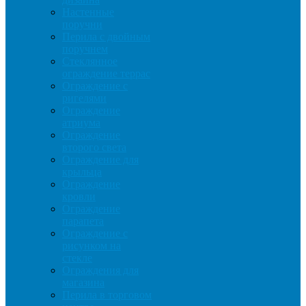
Настенные
поручни
Перила с двойным
поручнем
Стеклянное
ограждение террас
Ограждение с
ригелями
Ограждение
атриума
Ограждение
второго света
Ограждение для
крыльца
Ограждение
кровли
Ограждение
парапета
Ограждение с
рисунком на
стекле
Ограждения для
магазина
Перила в торговом