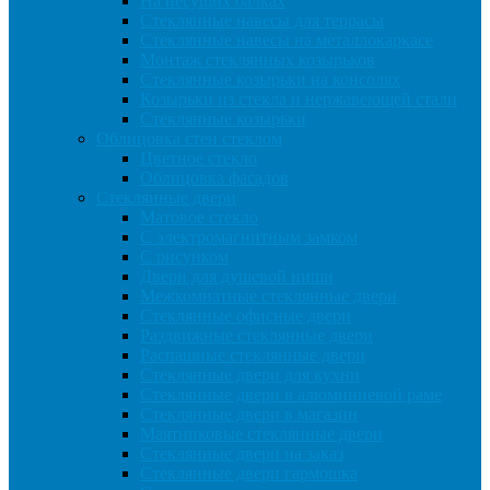
На несущих балках
Стеклянные навесы для террасы
Стеклянные навесы на металлокаркасе
Монтаж стеклянных козырьков
Стеклянные козырьки на консолях
Козырьки из стекла и нержавеющей стали
Стеклянные козырьки
Облицовка стен стеклом
Цветное стекло
Облицовка фасадов
Стеклянные двери
Матовое стекло
С электромагнитным замком
С рисунком
Двери для душевой ниши
Межкомнатные стеклянные двери
Стеклянные офисные двери
Раздвижные стеклянные двери
Распашные стеклянные двери
Стеклянные двери для кухни
Стеклянные двери в алюминиевой раме
Стеклянные двери в магазин
Маятниковые стеклянные двери
Стеклянные двери на заказ
Стеклянные двери гармошка