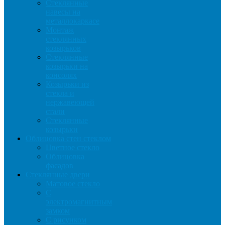
Стеклянные
навесы на
металлокаркасе
Монтаж
стеклянных
козырьков
Стеклянные
козырьки на
консолях
Козырьки из
стекла и
нержавеющей
стали
Стеклянные
козырьки
Облицовка стен стеклом
Цветное стекло
Облицовка
фасадов
Стеклянные двери
Матовое стекло
С
электромагнитным
замком
С рисунком