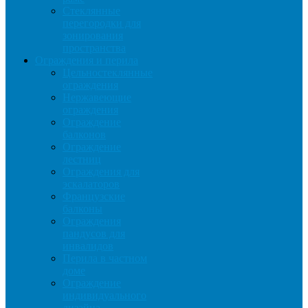
Стеклянные
перегородки для
зонирования
пространства
Ограждения и перила
Цельностеклянные
ограждения
Нержавеющие
ограждения
Ограждение
балконов
Ограждение
лестниц
Ограждения для
эскалаторов
Французские
балконы
Ограждения
пандусов для
инвалидов
Перила в частном
доме
Ограждение
индивидуального
дизайна