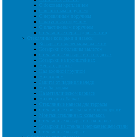
С боковым креплением
С выносным поручнем
С деревянным поручнем
С латунным поручнем
С пластиковым поручнем
Стеклянные перила для лестниц
Стеклянные козырьки и навесы
Козырьки с маленьким вылетом
Козырьки с большим вылетом
Стеклянные козырьки на подвесах
Козырьки на кронштейнах
Нестандартные
Над входной группой
Над входом
Защита от падения наледи
Над балконам
На металлическом каркасе
На несущих балках
Стеклянные навесы для террасы
Стеклянные навесы на металлокаркасе
Монтаж стеклянных козырьков
Стеклянные козырьки на консолях
Козырьки из стекла и нержавеющей стали
Стеклянные козырьки