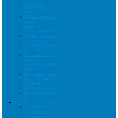
Стеклянные
двухстворчатые
двери
Цельностеклянные
двери
Двери из
закаленного стекла
Двери для бани и
сауны из стекла
Стеклянные двери
в парилку
Стеклянные двери
в квартиру
Стеклянные двери
в хамам
Стеклянная дверь
в душ матовая
Входные
стеклянные двери
Входные группы
из стекла
Душевые перегородки
Стеклянные
душевые двери
Стеклянные