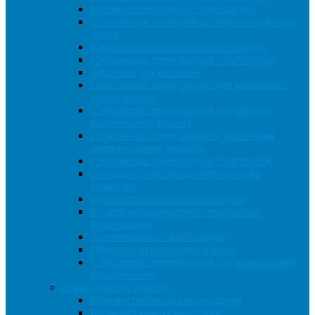
Матовые стеклянные перегородки
Стеклянные жалюзийные перегородки для
офиса
Каркасные стеклянные перегородки
Стеклянные перегородки с полосками
Витрины для магазина
Стеклянные перегородки для магазина с
рольставнями
Стеклянные перегородки для офиса с
маятниковой дверью
Стеклянные перегородки с двойными
маятниковыми дверями
Стеклянные перегородки в интерьере
Складные стеклянные перегородки
гармошка
Цельностеклянные перегородки
Купить межкомнатные стеклянные
перегородки
Алюминиевые перегородки
Офисные перегородки в раме
Стеклянные перегородки для зонирования
пространства
Ограждения и перила
Цельностеклянные ограждения
Нержавеющие ограждения