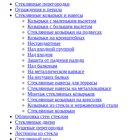
Cтеклянные перегородки
Ограждения и перила
Стеклянные козырьки и навесы
Козырьки с маленьким вылетом
Козырьки с большим вылетом
Стеклянные козырьки на подвесах
Козырьки на кронштейнах
Нестандартные
Над входной группой
Над входом
Защита от падения наледи
Над балконам
На металлическом каркасе
На несущих балках
Стеклянные навесы для террасы
Стеклянные навесы на металлокаркасе
Монтаж стеклянных козырьков
Стеклянные козырьки на консолях
Козырьки из стекла и нержавеющей стали
Стеклянные козырьки
Облицовка стен стеклом
Стеклянные двери
Душевые перегородки
Лестницы из стекла
Стеклянный пол