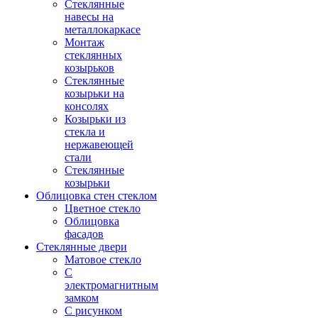
Стеклянные
навесы на
металлокаркасе
Монтаж
стеклянных
козырьков
Стеклянные
козырьки на
консолях
Козырьки из
стекла и
нержавеющей
стали
Стеклянные
козырьки
Облицовка стен стеклом
Цветное стекло
Облицовка
фасадов
Стеклянные двери
Матовое стекло
С
электромагнитным
замком
С рисунком