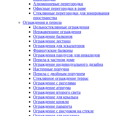
Алюминиевые перегородки
Офисные перегородки в раме
Стеклянные перегородки для зонирования
пространства
Ограждения и перила
Цельностеклянные ограждения
Нержавеющие ограждения
Ограждение балконов
Ограждение лестниц
Ограждения для эскалаторов
Французские балконы
Ограждения пандусов для инвалидов
Перила в частном доме
Ограждение индивидуального дизайна
Настенные поручни
Перила с двойным поручнем
Стеклянное ограждение террас
Ограждение с ригелями
Ограждение атриума
Ограждение второго света
Ограждение для крыльца
Ограждение кровли
Ограждение парапета
Ограждение с рисунком на стекле
Ограждения для магазина