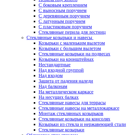
С боковым креплением
С выносным поручнем
С деревянным поручнем
С латунным поручнем
С пластиковым поручнем
Стеклянные перила для лестниц
Стеклянные козырьки и навесы
Козырьки с маленьким вылетом
Козырьки с большим вылетом
Стеклянные козырьки на подвесах
Козырьки на кронштейнах
Нестандартные
Над входной группой
Над входом
Защита от падения наледи
Над балконам
На металлическом каркасе
На несущих балках
Стеклянные навесы для террасы
Стеклянные навесы на металлокаркасе
Монтаж стеклянных козырьков
Стеклянные козырьки на консолях
Козырьки из стекла и нержавеющей стали
Стеклянные козырьки