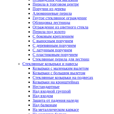
Перила в торговом центре
Поручни из дерева
Алюминиевые перила
Гнутое стеклянное ограждение
Облицовка лестницы
Ограждение из цветного стекла
Перила под золото
С боковым креплением
С выносным поручнем
С деревянным поручнем
С латунным поручнем
С пластиковым поручнем
Стеклянные перила для лестниц
Стеклянные козырьки и навесы
Козырьки с маленьким вылетом
Козырьки с большим вылетом
Стеклянные козырьки на подвесах
Козырьки на кронштейнах
Нестандартные
Над входной группой
Над входом
Защита от падения наледи
Над балконам
На металлическом каркасе