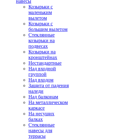
навесы
Козырьки с
маленьким
вылетом
Козырьки с
большим вылетом
Стеклянные
козырьки на
подвесах
Козырьки на
кронштейнах
Нестандартные
Над входной
группой
Над входом
Защита от падения
наледи
Над балконам
На металлическом
каркасе
На несущих
балках
Стеклянные
навесы для
террасы