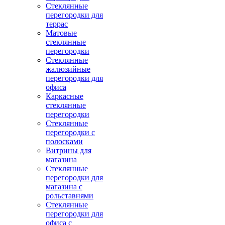
Стеклянные
перегородки для
террас
Матовые
стеклянные
перегородки
Стеклянные
жалюзийные
перегородки для
офиса
Каркасные
стеклянные
перегородки
Стеклянные
перегородки с
полосками
Витрины для
магазина
Стеклянные
перегородки для
магазина с
рольставнями
Стеклянные
перегородки для
офиса с