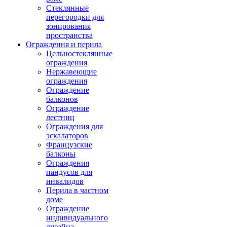
Стеклянные
перегородки для
зонирования
пространства
Ограждения и перила
Цельностеклянные
ограждения
Нержавеющие
ограждения
Ограждение
балконов
Ограждение
лестниц
Ограждения для
эскалаторов
Французские
балконы
Ограждения
пандусов для
инвалидов
Перила в частном
доме
Ограждение
индивидуального
дизайна