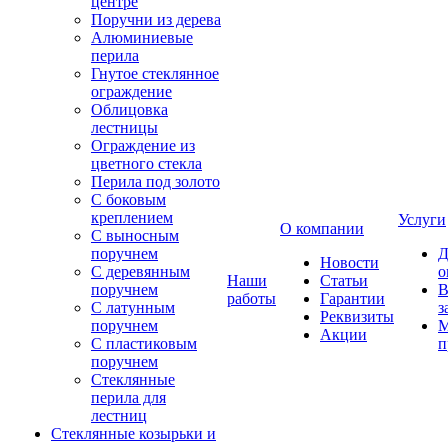
центре
Поручни из дерева
Алюминиевые
перила
Гнутое стеклянное
ограждение
Облицовка
лестницы
Ограждение из
цветного стекла
Перила под золото
С боковым
креплением
Услуги
О компании
С выносным
поручнем
Д
Новости
С деревянным
о
Наши
Статьи
поручнем
В
работы
Гарантии
С латунным
з
Реквизиты
поручнем
М
Акции
С пластиковым
п
поручнем
Стеклянные
перила для
лестниц
Стеклянные козырьки и