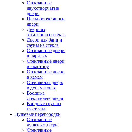
Стеклянные
двухстворчатые
двери
Цельностеклянные
двери
Двери из
закаленного стекла
Двери для бани и
сауны из стекла
Стеклянные двери
в парилку
Стеклянные двери
в квартиру
Стеклянные двери
в хамам
Стеклянная дверь
в душ матовая
Входные
стеклянные двери
Входные группы
из стекла
Душевые перегородки
Стеклянные
душевые двери
Стеклянные