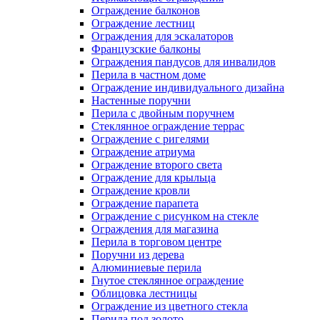
Ограждение балконов
Ограждение лестниц
Ограждения для эскалаторов
Французские балконы
Ограждения пандусов для инвалидов
Перила в частном доме
Ограждение индивидуального дизайна
Настенные поручни
Перила с двойным поручнем
Стеклянное ограждение террас
Ограждение с ригелями
Ограждение атриума
Ограждение второго света
Ограждение для крыльца
Ограждение кровли
Ограждение парапета
Ограждение с рисунком на стекле
Ограждения для магазина
Перила в торговом центре
Поручни из дерева
Алюминиевые перила
Гнутое стеклянное ограждение
Облицовка лестницы
Ограждение из цветного стекла
Перила под золото