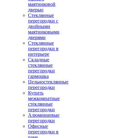
маятниковой
дверью
Стеклянные
перегородки с
двойными
маятниковыми
дверями
Стеклянные
перегородки в
интерьере
Складные
стеклянные
перегородки
гармошка
Цельностеклянные
перегородки
Купить
межкомнатные
стеклянные
перегородки
Алюминиевые
перегородки
Офисные
перегородки в
раме