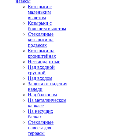
навесы
Козырьки с
маленьким
вылетом
Козырьки с
большим вылетом
Стеклянные
козырьки на
подвесах
Козырьки на
кронштейнах
Нестандартные
Над входной
группой
Над входом
Защита от падения
наледи
Над балконам
На металлическом
каркасе
На несущих
балках
Стеклянные
навесы для
террасы