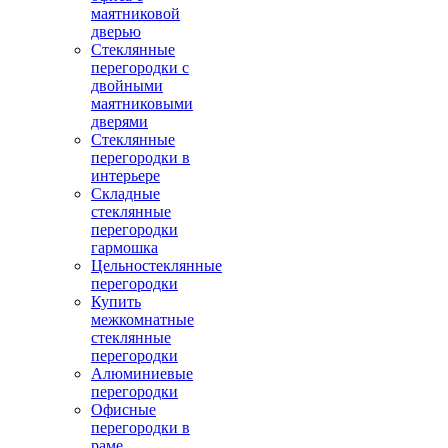
маятниковой
дверью
Стеклянные
перегородки с
двойными
маятниковыми
дверями
Стеклянные
перегородки в
интерьере
Складные
стеклянные
перегородки
гармошка
Цельностеклянные
перегородки
Купить
межкомнатные
стеклянные
перегородки
Алюминиевые
перегородки
Офисные
перегородки в
раме