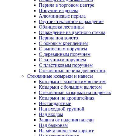
Перила в торговом центре
Поручни из дерева
Алюминиевые перила
Гнутое стеклянное ограждение
Облицовка лестницы
Ограждение из цветного стекла
Перила под золото
С боковым креплением
С выносным поручнем
С деревянным поручнем
С латунным поручнем
С пластиковым поручнем
Стеклянные перила для лестниц
Стеклянные козырьки и навесы
Козырьки с маленьким вылетом
Козырьки с большим вылетом
Стеклянные козырьки на подвесах
Козырьки на кронштейнах
Нестандартные
Над входной группой
Над входом
Защита от падения наледи
Над балконам
На металлическом каркасе