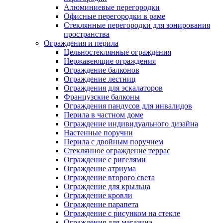
Алюминиевые перегородки
Офисные перегородки в раме
Стеклянные перегородки для зонирования
пространства
Ограждения и перила
Цельностеклянные ограждения
Нержавеющие ограждения
Ограждение балконов
Ограждение лестниц
Ограждения для эскалаторов
Французские балконы
Ограждения пандусов для инвалидов
Перила в частном доме
Ограждение индивидуального дизайна
Настенные поручни
Перила с двойным поручнем
Стеклянное ограждение террас
Ограждение с ригелями
Ограждение атриума
Ограждение второго света
Ограждение для крыльца
Ограждение кровли
Ограждение парапета
Ограждение с рисунком на стекле
Ограждения для магазина