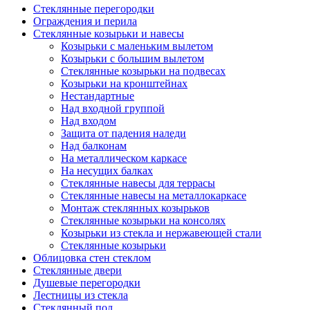
Cтеклянные перегородки
Ограждения и перила
Стеклянные козырьки и навесы
Козырьки с маленьким вылетом
Козырьки с большим вылетом
Стеклянные козырьки на подвесах
Козырьки на кронштейнах
Нестандартные
Над входной группой
Над входом
Защита от падения наледи
Над балконам
На металлическом каркасе
На несущих балках
Стеклянные навесы для террасы
Стеклянные навесы на металлокаркасе
Монтаж стеклянных козырьков
Стеклянные козырьки на консолях
Козырьки из стекла и нержавеющей стали
Стеклянные козырьки
Облицовка стен стеклом
Стеклянные двери
Душевые перегородки
Лестницы из стекла
Стеклянный пол