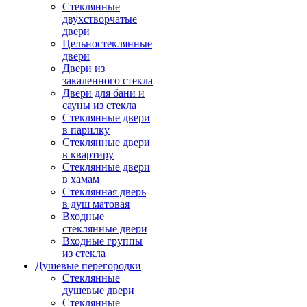
Стеклянные
двухстворчатые
двери
Цельностеклянные
двери
Двери из
закаленного стекла
Двери для бани и
сауны из стекла
Стеклянные двери
в парилку
Стеклянные двери
в квартиру
Стеклянные двери
в хамам
Стеклянная дверь
в душ матовая
Входные
стеклянные двери
Входные группы
из стекла
Душевые перегородки
Стеклянные
душевые двери
Стеклянные