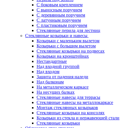
С боковым креплением
С выносным поручнем
С деревянным поручнем
С латунным поручнем
С пластиковым поручнем
Стеклянные перила для лестниц
Стеклянные козырьки и навесы
Козырьки с маленьким вылетом
Козырьки с большим вылетом
Стеклянные козырьки на подвесах
Козырьки на кронштейнах
Нестандартные
Над входной группой
Над входом
Защита от падения наледи
Над балконам
На металлическом каркасе
На несущих балках
Стеклянные навесы для террасы
Стеклянные навесы на металлокаркасе
Монтаж стеклянных козырьков
Стеклянные козырьки на консолях
Козырьки из стекла и нержавеющей стали
Стеклянные козырьки