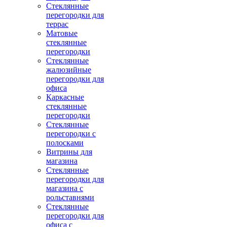
Стеклянные
перегородки для
террас
Матовые
стеклянные
перегородки
Стеклянные
жалюзийные
перегородки для
офиса
Каркасные
стеклянные
перегородки
Стеклянные
перегородки с
полосками
Витрины для
магазина
Стеклянные
перегородки для
магазина с
рольставнями
Стеклянные
перегородки для
офиса с