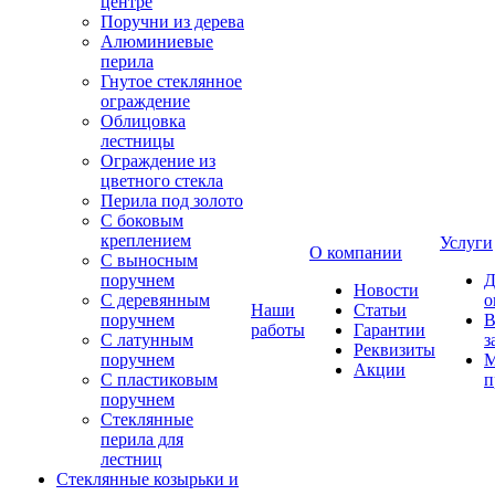
центре
Поручни из дерева
Алюминиевые
перила
Гнутое стеклянное
ограждение
Облицовка
лестницы
Ограждение из
цветного стекла
Перила под золото
С боковым
креплением
Услуги
О компании
С выносным
поручнем
Д
Новости
С деревянным
о
Наши
Статьи
поручнем
В
работы
Гарантии
С латунным
з
Реквизиты
поручнем
М
Акции
С пластиковым
п
поручнем
Стеклянные
перила для
лестниц
Стеклянные козырьки и