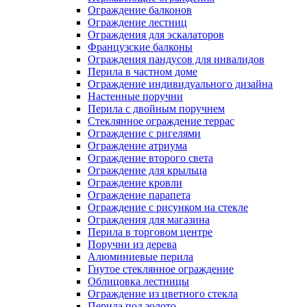
Ограждение балконов
Ограждение лестниц
Ограждения для эскалаторов
Французские балконы
Ограждения пандусов для инвалидов
Перила в частном доме
Ограждение индивидуального дизайна
Настенные поручни
Перила с двойным поручнем
Стеклянное ограждение террас
Ограждение с ригелями
Ограждение атриума
Ограждение второго света
Ограждение для крыльца
Ограждение кровли
Ограждение парапета
Ограждение с рисунком на стекле
Ограждения для магазина
Перила в торговом центре
Поручни из дерева
Алюминиевые перила
Гнутое стеклянное ограждение
Облицовка лестницы
Ограждение из цветного стекла
Перила под золото