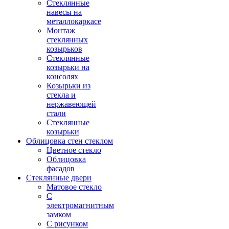
Стеклянные
навесы на
металлокаркасе
Монтаж
стеклянных
козырьков
Стеклянные
козырьки на
консолях
Козырьки из
стекла и
нержавеющей
стали
Стеклянные
козырьки
Облицовка стен стеклом
Цветное стекло
Облицовка
фасадов
Стеклянные двери
Матовое стекло
С
электромагнитным
замком
С рисунком