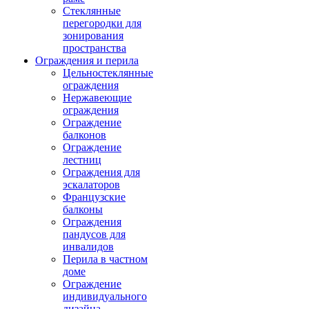
Стеклянные
перегородки для
зонирования
пространства
Ограждения и перила
Цельностеклянные
ограждения
Нержавеющие
ограждения
Ограждение
балконов
Ограждение
лестниц
Ограждения для
эскалаторов
Французские
балконы
Ограждения
пандусов для
инвалидов
Перила в частном
доме
Ограждение
индивидуального
дизайна