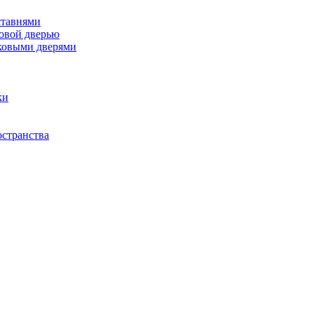
ставнями
ковой дверью
ковыми дверями
ки
остранства