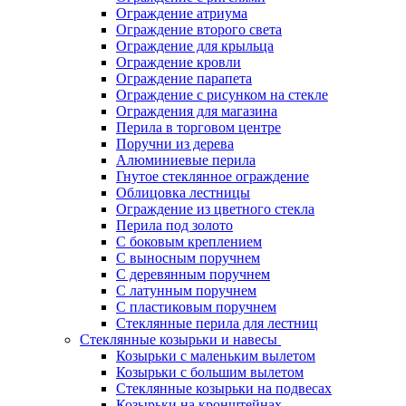
Ограждение атриума
Ограждение второго света
Ограждение для крыльца
Ограждение кровли
Ограждение парапета
Ограждение с рисунком на стекле
Ограждения для магазина
Перила в торговом центре
Поручни из дерева
Алюминиевые перила
Гнутое стеклянное ограждение
Облицовка лестницы
Ограждение из цветного стекла
Перила под золото
С боковым креплением
С выносным поручнем
С деревянным поручнем
С латунным поручнем
С пластиковым поручнем
Стеклянные перила для лестниц
Стеклянные козырьки и навесы
Козырьки с маленьким вылетом
Козырьки с большим вылетом
Стеклянные козырьки на подвесах
Козырьки на кронштейнах