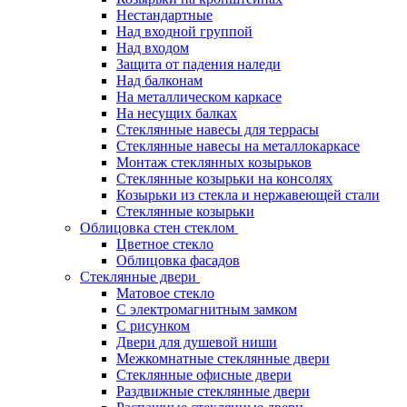
Нестандартные
Над входной группой
Над входом
Защита от падения наледи
Над балконам
На металлическом каркасе
На несущих балках
Стеклянные навесы для террасы
Стеклянные навесы на металлокаркасе
Монтаж стеклянных козырьков
Стеклянные козырьки на консолях
Козырьки из стекла и нержавеющей стали
Стеклянные козырьки
Облицовка стен стеклом
Цветное стекло
Облицовка фасадов
Стеклянные двери
Матовое стекло
С электромагнитным замком
С рисунком
Двери для душевой ниши
Межкомнатные стеклянные двери
Стеклянные офисные двери
Раздвижные стеклянные двери