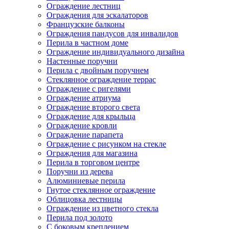
Ограждение лестниц
Ограждения для эскалаторов
Французские балконы
Ограждения пандусов для инвалидов
Перила в частном доме
Ограждение индивидуального дизайна
Настенные поручни
Перила с двойным поручнем
Стеклянное ограждение террас
Ограждение с ригелями
Ограждение атриума
Ограждение второго света
Ограждение для крыльца
Ограждение кровли
Ограждение парапета
Ограждение с рисунком на стекле
Ограждения для магазина
Перила в торговом центре
Поручни из дерева
Алюминиевые перила
Гнутое стеклянное ограждение
Облицовка лестницы
Ограждение из цветного стекла
Перила под золото
С боковым креплением